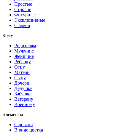
Простые
Строгие
Фигурные
Эксклюзивные
С аркой
Кому
Родителям
Мужчине
Женщине
Ребенку
Отцу
Матери
Сыну
Дочери
Дедушке
Бабушке
Ветерану
Военному
Элементы
С розами
В виде цветка