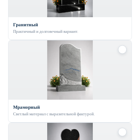
Гранитный
Практичный и долговечный вариант.
✓
Мраморный
Светлый материал с выразительной фактурой.
✓