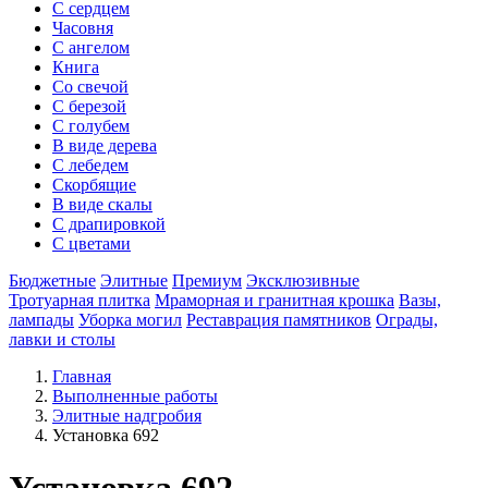
С сердцем
Часовня
С ангелом
Книга
Со свечой
С березой
С голубем
В виде дерева
С лебедем
Скорбящие
В виде скалы
С драпировкой
С цветами
Бюджетные
Элитные
Премиум
Эксклюзивные
Тротуарная плитка
Мраморная и гранитная крошка
Вазы,
лампады
Уборка могил
Реставрация памятников
Ограды,
лавки и столы
Главная
Выполненные работы
Элитные надгробия
Установка 692