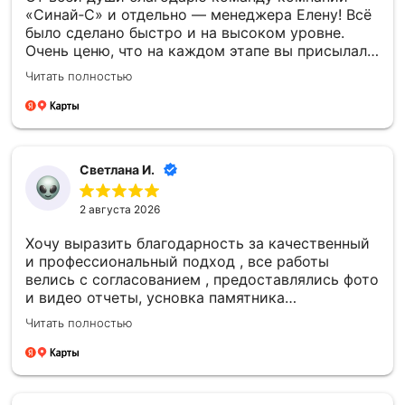
«Синай‑С» и отдельно — менеджера Елену! Всё
было сделано быстро и на высоком уровне.
Очень ценю, что на каждом этапе вы присылали
фото- и видеоотчёты — это давало уверенность
Читать полностью
и спокойствие. Отдельно спасибо за то, что
успели установить памятник к памятной
дате — для меня это было очень важно.
Благодарю каждого сотрудника компании
«Синай‑С» за чуткость, профессионализм и
Светлана И.
проделанную работу! 🙏
2 августа 2026
Хочу выразить благодарность за качественный
и профессиональный подход , все работы
велись с согласованием , предоставлялись фото
и видео отчеты, усновка памятника
качественная , большое спасибо компании
Читать полностью