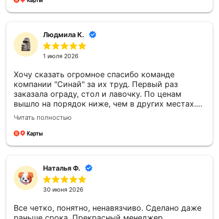
Людмила К.
1 июля 2026
Хочу сказать огромное спасибо команде
компании "Синай" за их труд. Первый раз
заказала ограду, стол и лавочку. По ценам
вышло на порядок ниже, чем в других местах.
Все установили в срок, прислали фотоотчёт.
Читать полностью
Второй раз заказали памятник. Информировали
о каждом этапе изготовления, согласовывали
все моменты. По моей просьбе внесли
изменения в фото. Работы по установке провели
раньше срока, на всех этапах установки также
Наталья Ф.
присылали фотоотчёт. Все сделали очень
хорошо, на совесть! Отдельную благодарность
30 июня 2026
хочу выразить менеджеру Елене, невероятная
девушка, очень отзывчивая, всегда на связи!
Все четко, понятно, ненавязчиво. Сделано даже
Большое спасибо!
раньше срока. Прекрасный менеджер,