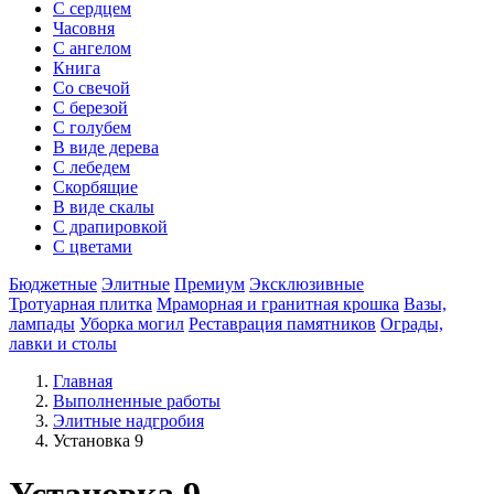
С сердцем
Часовня
С ангелом
Книга
Со свечой
С березой
С голубем
В виде дерева
С лебедем
Скорбящие
В виде скалы
С драпировкой
С цветами
Бюджетные
Элитные
Премиум
Эксклюзивные
Тротуарная плитка
Мраморная и гранитная крошка
Вазы,
лампады
Уборка могил
Реставрация памятников
Ограды,
лавки и столы
Главная
Выполненные работы
Элитные надгробия
Установка 9