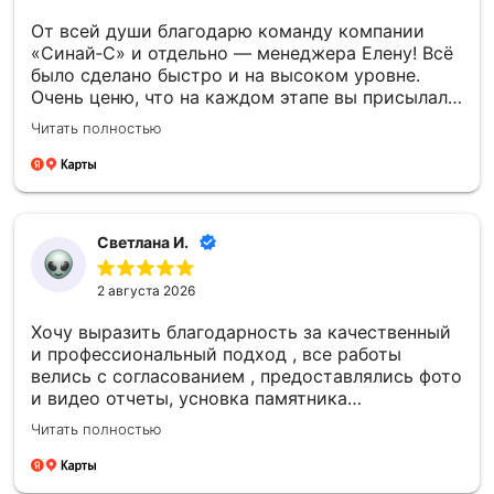
От всей души благодарю команду компании
«Синай‑С» и отдельно — менеджера Елену! Всё
было сделано быстро и на высоком уровне.
Очень ценю, что на каждом этапе вы присылали
фото- и видеоотчёты — это давало уверенность
Читать полностью
и спокойствие. Отдельно спасибо за то, что
успели установить памятник к памятной
дате — для меня это было очень важно.
Благодарю каждого сотрудника компании
«Синай‑С» за чуткость, профессионализм и
Светлана И.
проделанную работу! 🙏
2 августа 2026
Хочу выразить благодарность за качественный
и профессиональный подход , все работы
велись с согласованием , предоставлялись фото
и видео отчеты, усновка памятника
качественная , большое спасибо компании
Читать полностью