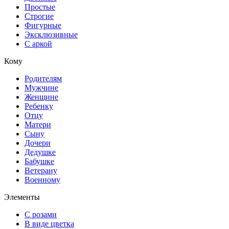
Простые
Строгие
Фигурные
Эксклюзивные
С аркой
Кому
Родителям
Мужчине
Женщине
Ребенку
Отцу
Матери
Сыну
Дочери
Дедушке
Бабушке
Ветерану
Военному
Элементы
С розами
В виде цветка