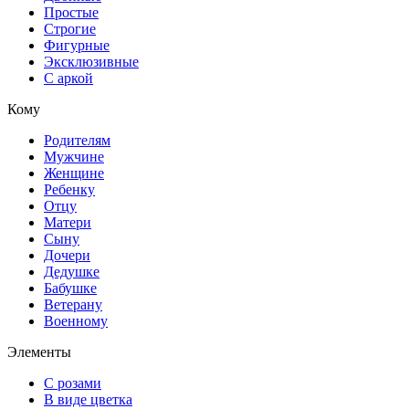
Простые
Строгие
Фигурные
Эксклюзивные
С аркой
Кому
Родителям
Мужчине
Женщине
Ребенку
Отцу
Матери
Сыну
Дочери
Дедушке
Бабушке
Ветерану
Военному
Элементы
С розами
В виде цветка