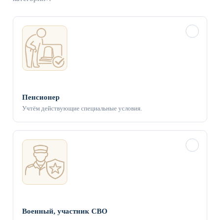
✓
Пенсионер
Учтём действующие специальные условия.
✓
Военный, участник СВО