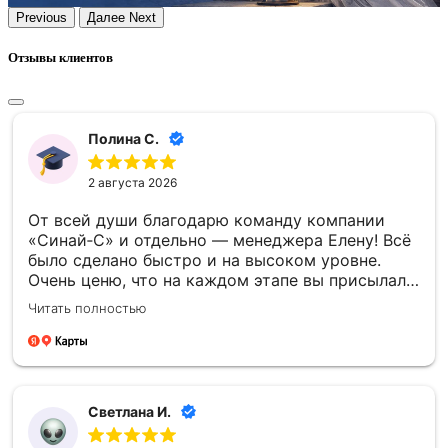
Previous
Далее
Next
Отзывы клиентов
Полина С.
2 августа 2026
От всей души благодарю команду компании
«Синай‑С» и отдельно — менеджера Елену! Всё
было сделано быстро и на высоком уровне.
Очень ценю, что на каждом этапе вы присылали
фото- и видеоотчёты — это давало уверенность
Читать полностью
и спокойствие. Отдельно спасибо за то, что
успели установить памятник к памятной
дате — для меня это было очень важно.
Благодарю каждого сотрудника компании
«Синай‑С» за чуткость, профессионализм и
Светлана И.
проделанную работу! 🙏