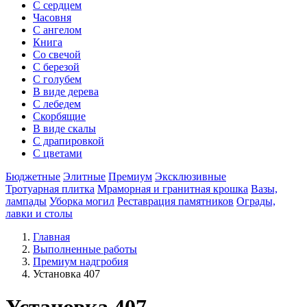
С сердцем
Часовня
С ангелом
Книга
Со свечой
С березой
С голубем
В виде дерева
С лебедем
Скорбящие
В виде скалы
С драпировкой
С цветами
Бюджетные
Элитные
Премиум
Эксклюзивные
Тротуарная плитка
Мраморная и гранитная крошка
Вазы,
лампады
Уборка могил
Реставрация памятников
Ограды,
лавки и столы
Главная
Выполненные работы
Премиум надгробия
Установка 407