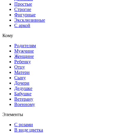
Простые
Строгие
Фигурные
Эксклюзивные
С аркой
Кому
Родителям
Мужчине
Женщине
Ребенку
Отцу
Матери
Сыну
Дочери
Дедушке
Бабушке
Ветерану
Военному
Элементы
С розами
В виде цветка