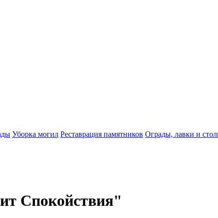
ады
Уборка могил
Реставрация памятников
Ограды, лавки и сто
ит Спокойствия"