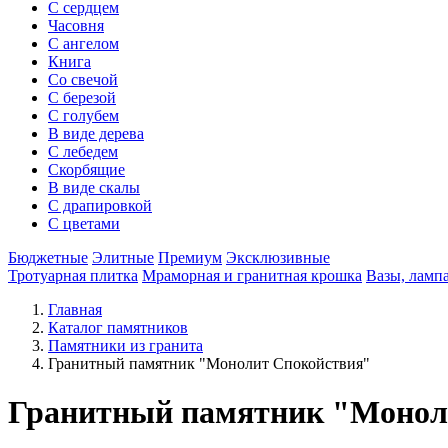
С сердцем
Часовня
С ангелом
Книга
Со свечой
С березой
С голубем
В виде дерева
С лебедем
Скорбящие
В виде скалы
С драпировкой
С цветами
Бюджетные
Элитные
Премиум
Эксклюзивные
Тротуарная плитка
Мраморная и гранитная крошка
Вазы, ламп
Главная
Каталог памятников
Памятники из гранита
Гранитный памятник "Монолит Спокойствия"
Гранитный памятник "Монол