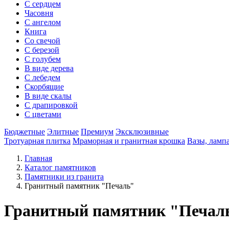
С сердцем
Часовня
С ангелом
Книга
Со свечой
С березой
С голубем
В виде дерева
С лебедем
Скорбящие
В виде скалы
С драпировкой
С цветами
Бюджетные
Элитные
Премиум
Эксклюзивные
Тротуарная плитка
Мраморная и гранитная крошка
Вазы, ламп
Главная
Каталог памятников
Памятники из гранита
Гранитный памятник "Печаль"
Гранитный памятник "Печал