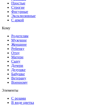
Простые
Строгие
Фигурные
Эксклюзивные
С аркой
Кому
Родителям
Мужчине
Женщине
Ребенку
Отцу
Матери
Сыну
Дочери
Дедушке
Бабушке
Ветерану
Военному
Элементы
С розами
В виде цветка