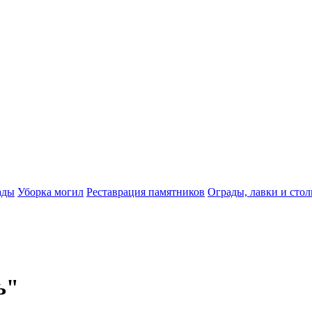
ады
Уборка могил
Реставрация памятников
Ограды, лавки и сто
ь"