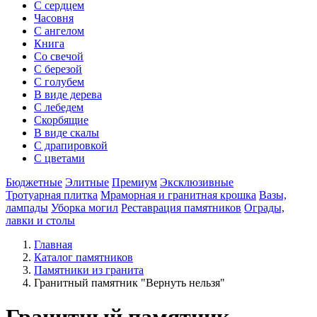
С сердцем
Часовня
С ангелом
Книга
Со свечой
С березой
С голубем
В виде дерева
С лебедем
Скорбящие
В виде скалы
С драпировкой
С цветами
Бюджетные
Элитные
Премиум
Эксклюзивные
Тротуарная плитка
Мраморная и гранитная крошка
Вазы,
лампады
Уборка могил
Реставрация памятников
Ограды,
лавки и столы
Главная
Каталог памятников
Памятники из гранита
Гранитный памятник "Вернуть нельзя"