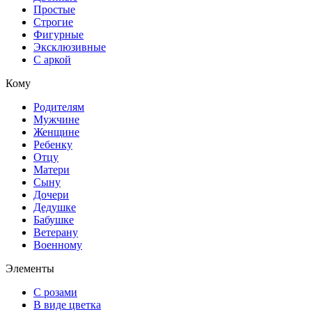
Простые
Строгие
Фигурные
Эксклюзивные
С аркой
Кому
Родителям
Мужчине
Женщине
Ребенку
Отцу
Матери
Сыну
Дочери
Дедушке
Бабушке
Ветерану
Военному
Элементы
С розами
В виде цветка