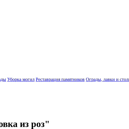
ады
Уборка могил
Реставрация памятников
Ограды, лавки и сто
вка из роз"