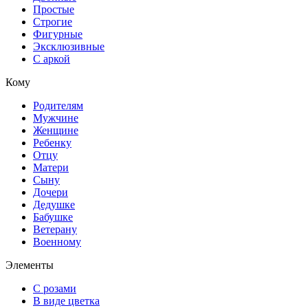
Простые
Строгие
Фигурные
Эксклюзивные
С аркой
Кому
Родителям
Мужчине
Женщине
Ребенку
Отцу
Матери
Сыну
Дочери
Дедушке
Бабушке
Ветерану
Военному
Элементы
С розами
В виде цветка