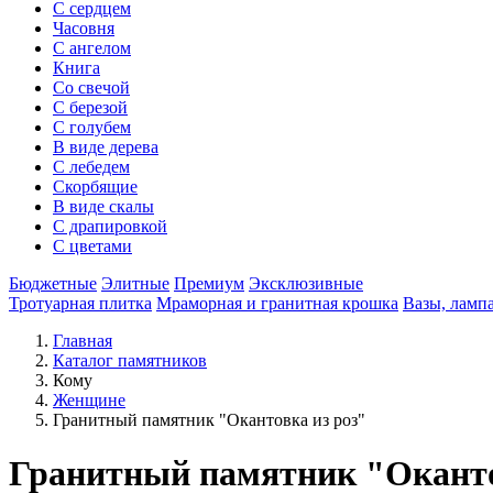
С сердцем
Часовня
С ангелом
Книга
Со свечой
С березой
С голубем
В виде дерева
С лебедем
Скорбящие
В виде скалы
С драпировкой
С цветами
Бюджетные
Элитные
Премиум
Эксклюзивные
Тротуарная плитка
Мраморная и гранитная крошка
Вазы, ламп
Главная
Каталог памятников
Кому
Женщине
Гранитный памятник "Окантовка из роз"
Гранитный памятник "Оканто