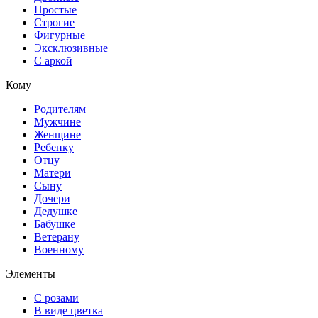
Простые
Строгие
Фигурные
Эксклюзивные
С аркой
Кому
Родителям
Мужчине
Женщине
Ребенку
Отцу
Матери
Сыну
Дочери
Дедушке
Бабушке
Ветерану
Военному
Элементы
С розами
В виде цветка