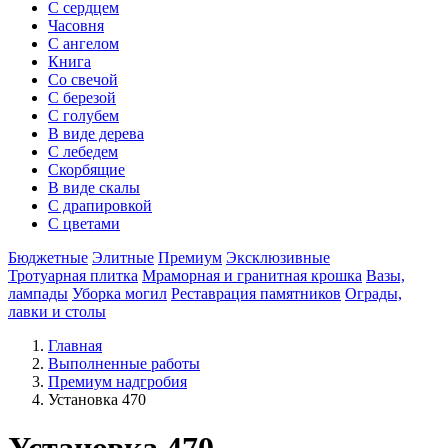
С сердцем
Часовня
С ангелом
Книга
Со свечой
С березой
С голубем
В виде дерева
С лебедем
Скорбящие
В виде скалы
С драпировкой
С цветами
Бюджетные
Элитные
Премиум
Эксклюзивные
Тротуарная плитка
Мраморная и гранитная крошка
Вазы,
лампады
Уборка могил
Реставрация памятников
Ограды,
лавки и столы
Главная
Выполненные работы
Премиум надгробия
Установка 470