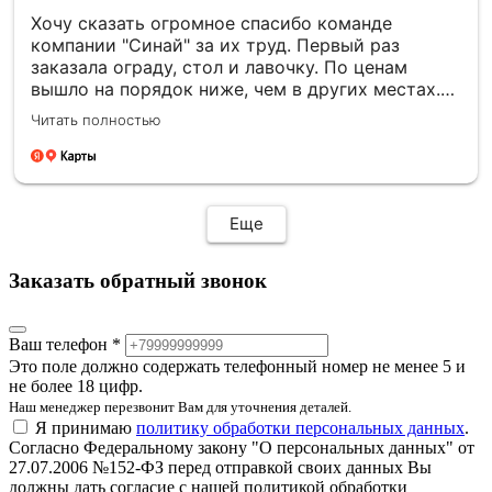
Хочу сказать огромное спасибо команде
компании "Синай" за их труд. Первый раз
заказала ограду, стол и лавочку. По ценам
вышло на порядок ниже, чем в других местах.
Все установили в срок, прислали фотоотчёт.
Читать полностью
Второй раз заказали памятник. Информировали
о каждом этапе изготовления, согласовывали
все моменты. По моей просьбе внесли
изменения в фото. Работы по установке провели
раньше срока, на всех этапах установки также
Еще
присылали фотоотчёт. Все сделали очень
хорошо, на совесть! Отдельную благодарность
Заказать обратный звонок
хочу выразить менеджеру Елене, невероятная
девушка, очень отзывчивая, всегда на связи!
Большое спасибо!
Ваш телефон *
Это поле должно содержать телефонный номер не менее 5 и
не более 18 цифр.
Наш менеджер перезвонит Вам для уточнения деталей.
Я принимаю
политику обработки персональных данных
.
Согласно Федеральному закону "О персональных данных" от
27.07.2006 №152-ФЗ перед отправкой своих данных Вы
должны дать согласие с нашей политикой обработки