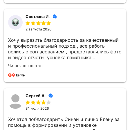
дате — для меня это было очень важно.
Благодарю каждого сотрудника компании
«Синай‑С» за чуткость, профессионализм и
Светлана И.
проделанную работу! 🙏
2 августа 2026
Хочу выразить благодарность за качественный
и профессиональный подход , все работы
велись с согласованием , предоставлялись фото
и видео отчеты, усновка памятника
качественная , большое спасибо компании
Читать полностью
Сергей А.
31 июля 2026
Хочется поблагодарить Синай и лично Елену за
помощь в формировании и установке