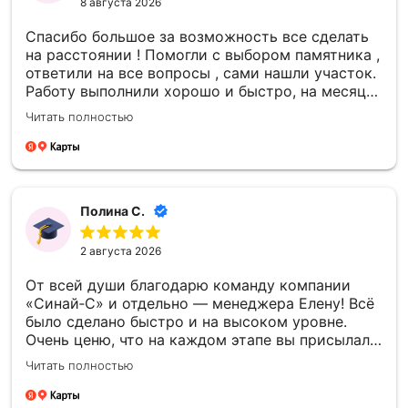
8 августа 2026
Спасибо большое за возможность все сделать
на расстоянии ! Помогли с выбором памятника ,
ответили на все вопросы , сами нашли участок.
Работу выполнили хорошо и быстро, на месяц
раньше даты в договоре. Ничего не навязывали
Читать полностью
, сумма НЕ увеличилась в итоге - все честно.
Полина С.
2 августа 2026
От всей души благодарю команду компании
«Синай‑С» и отдельно — менеджера Елену! Всё
было сделано быстро и на высоком уровне.
Очень ценю, что на каждом этапе вы присылали
фото- и видеоотчёты — это давало уверенность
Читать полностью
и спокойствие. Отдельно спасибо за то, что
успели установить памятник к памятной