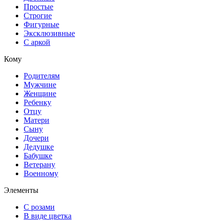
Простые
Строгие
Фигурные
Эксклюзивные
С аркой
Кому
Родителям
Мужчине
Женщине
Ребенку
Отцу
Матери
Сыну
Дочери
Дедушке
Бабушке
Ветерану
Военному
Элементы
С розами
В виде цветка