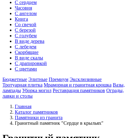
С сердцем
Часовня
С ангелом
Книга
Со свечой
С березой
С голубем
В виде дерева
С лебедем
Скорбящие
В виде скалы
С драпировкой
С цветами
Бюджетные
Элитные
Премиум
Эксклюзивные
Тротуарная плитка
Мраморная и гранитная крошка
Вазы,
лампады
Уборка могил
Реставрация памятников
Ограды,
лавки и столы
Главная
Каталог памятников
Памятники из гранита
Гранитный памятник "Сердце в крыльях"